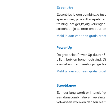
Essentrics
Essentrics is een combinatie tusse
spieren van, je wordt soepeler en
training: het gelijktijdig verle
stretcht en je spieren om beurte
Meld je aan voor een gratis proef
Power Up
De groepsles Power Up duurt 45 
billen, buik en benen getraind. D
elastieken. Een heerlijk pittige les
Meld je aan voor een gratis proef
Streetdance
Een uur lang wordt er intensief
een danscombinatie en we sluiten
volwassen vrouwen dansen hier w