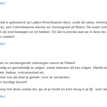
les!
dat is gebaseerd op Latijns-Amerikaanse dans, zoals de salsa, meren
Perez, een Colombiaanse danser en choreograaf uit Miami. De naam zu
 als snel bewegen en lol hebben. En dat is precies wat we in deze les d
an zweten!
les!
en en verstevigende oefeningen vanuit de Pilates!
ig en gemakkelijk te volgen, zodat iedereen dit kan volgen. Hierbij ko
ek, balkan, instrumentaal etc.
mat met als doel je gehele 'core' te versterken.
er kundige docent!
g met deze unieke les; ga uit je hoofd en kom terug in je lijf; voel, b
les!