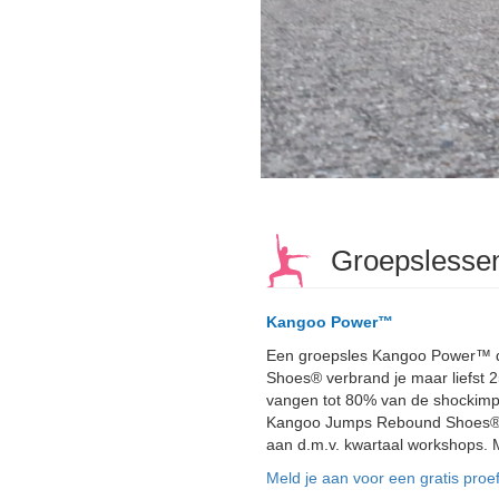
Groepslesse
Kangoo Power™
Een groepsles Kangoo Power™ du
Shoes® verbrand je maar liefst 
vangen tot 80% van de shockimpac
Kangoo Jumps Rebound Shoes® en ge
aan d.m.v. kwartaal workshops. 
Meld je aan voor een gratis proef