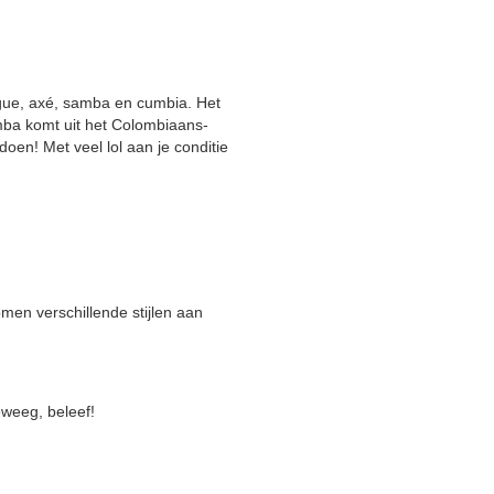
gue, axé, samba en cumbia. Het
mba komt uit het Colombiaans-
oen! Met veel lol aan je conditie
men verschillende stijlen aan
eweeg, beleef!