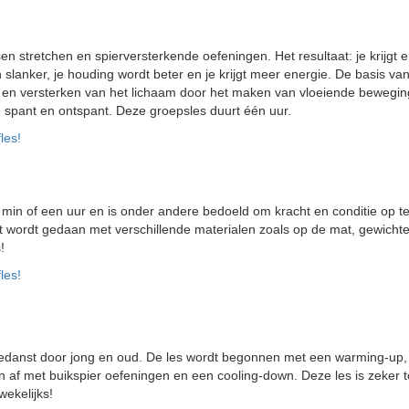
n stretchen en spierversterkende oefeningen. Het resultaat: je krijgt er
 slanker, je houding wordt beter en je krijgt meer energie. De basis va
ngen en versterken van het lichaam door het maken van vloeiende bewegin
n spant en ontspant. Deze groepsles duurt één uur.
les!
min of een uur en is onder andere bedoeld om kracht en conditie op t
it wordt gedaan met verschillende materialen zoals op de mat, gewichten
!
les!
 gedanst door jong en oud. De les wordt begonnen met een warming-up,
 af met buikspier oefeningen en een cooling-down. Deze les is zeker toe
ekelijks!