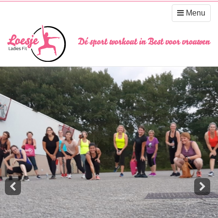
Navigatie
Menu
uitklappen
Previous
Nex