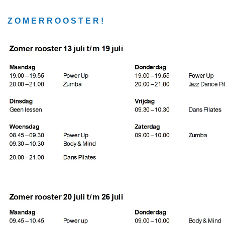
Z O M E R R O O S T E R !